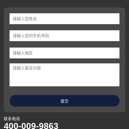
联系电话
400-009-9863