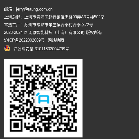
邮箱：jerry@taung.com.cn
上海总部：上海市青浦区赵巷镇佳杰路99弄A3号楼502室
常熟工厂：苏州市常熟市辛庄镇合泰村合泰路72号
2023-2024 © 汤恩智能科技（上海）有限公司 版权所有
沪ICP备2022002069号
网站地图
沪公网安备 31011802004799号