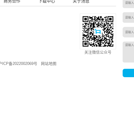
校园清洁人效对比
11149965
K
共1页
首页
新闻资讯
商务合作
下载中