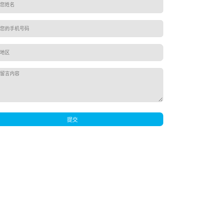
数字化智慧保洁
1398808
K
上一页
1
下一页
尾页
心
关于汤恩