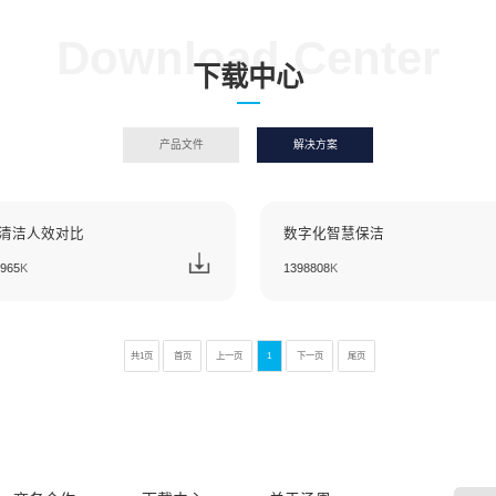
方案
Downl
产品文