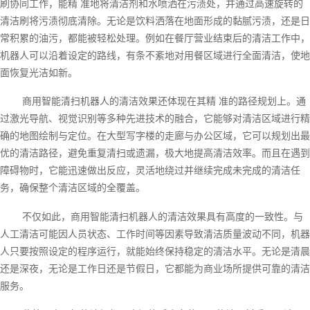
刷协同工作，能精 准地将清洁剂和水喷洒在污渍处，并通过高速旋转的
清洁刷将污渍彻底清除。无论是饮料洒落在地面形成的黏腻污渍，还是日
常积累的油污，都能被轻松处理。例如在餐厅营业结束后的清洁工作中，
机器人可以沿着设定的路线，有条不紊地对用餐区域进行全面清洁，使地
面恢复光洁如新。
商用智能清扫机器人的清洁效果还体现在其精 准的路径规划上。通
过激光导航、视觉识别等多种先进技术的融合，它能够对清洁区域进行精
确的地图绘制与定位。在大型写字楼的走廊与办公区域，它可以规划出最
优的清洁路径，避免重复清扫或遗漏，极大地提高清洁效率。而且在遇到
障碍物时，它能迅速做出反应，灵活地绕过并继续完成未完成的清洁任
务，确保整个清洁区域的全覆盖。
不仅如此，商用智能清扫机器人的清洁效果具有高度的一致性。与
人工清洁可能因人员状态、工作时间等因素导致清洁质量波动不同，机器
人只要按照设定的程序运行，就能始终保持稳定的清洁水平。无论是清晨
还是深夜，无论是工作日还是节假日，它都能为商业场所提供可靠的清洁
服务。