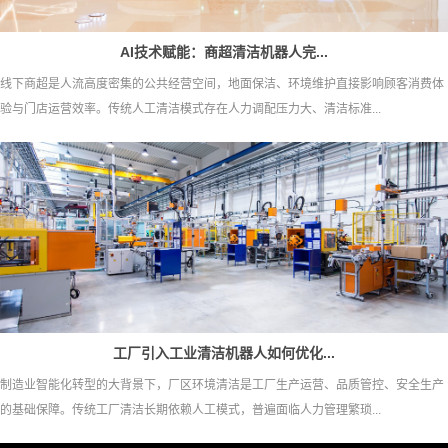
AI技术赋能：商超清洁机器人完...
线下商超是人流高度密集的公共经营空间，地面保洁、环境维护直接影响顾客消费体
验与门店运营效率。传统人工清洁模式存在人力调配压力大、清洁标准...
工厂引入工业清洁机器人如何优化...
制造业智能化转型的大背景下，厂区环境清洁是工厂生产运营、品质管控、安全生产
的基础保障。传统工厂清洁长期依赖人工模式，普遍面临人力管理繁琐...