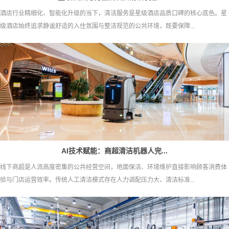
酒店行业精细化、智能化升级的当下，清洁服务是星级酒店品质口碑的核心底色。星
级酒店始终追求静谧舒适的入住氛围与整洁规范的公共环境，既要保障...
AI技术赋能：商超清洁机器人完...
线下商超是人流高度密集的公共经营空间，地面保洁、环境维护直接影响顾客消费体
验与门店运营效率。传统人工清洁模式存在人力调配压力大、清洁标准...