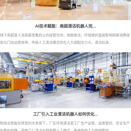
AI技术赋能：商超清洁机器人完...
线下商超是人流高度密集的公共经营空间，地面保洁、环境维护直接影响顾客消费体
验与门店运营效率。传统人工清洁模式存在人力调配压力大、清洁标准...
工厂引入工业清洁机器人如何优化...
制造业智能化转型的大背景下，厂区环境清洁是工厂生产运营、品质管控、安全生产
的基础保障。传统工厂清洁长期依赖人工模式，普遍面临人力管理繁琐...